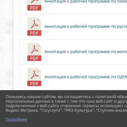
Аннотация к рабочей программе по технол
Аннотация к рабочей программе по русском
Аннотация к рабочей программе по матема
Аннотация к рабочей программе по ОДНКНР
Скачать все
Пользуясь нашим сайтом, вы соглашаетесь с политикой обра
персональных данных а также с тем что наш веб-сайт и друг
подключенные к веб-сайту сторонние сервисы используют co
Яндекс Метрика, "Госуслуги", "PRO.Культура", "Спутник анали
Подробнее