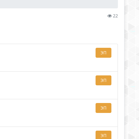
22
ЭП
ЭП
ЭП
ЭП