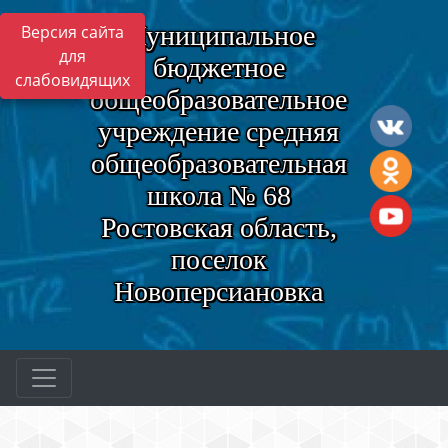
Муниципальное
Версия сайта
для
бюджетное
слабовидящих
общеобразовательное
учреждение средняя
общеобразовательная
школа № 68
Ростовская область,
поселок
Новоперсиановка