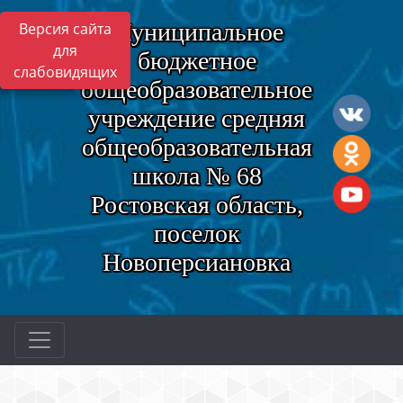
Муниципальное
Версия сайта
для
бюджетное
слабовидящих
общеобразовательное
учреждение средняя
общеобразовательная
школа № 68
Ростовская область,
поселок
Новоперсиановка