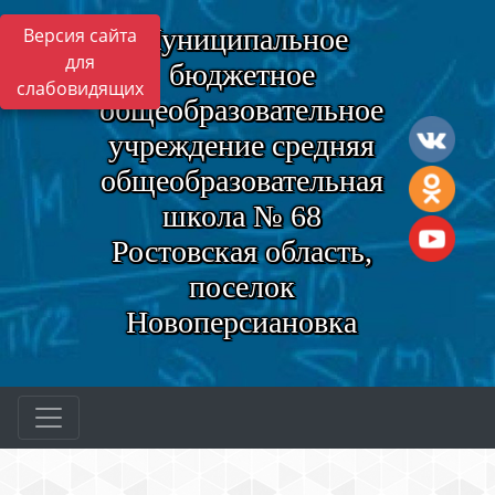
Муниципальное
Версия сайта
для
бюджетное
слабовидящих
общеобразовательное
учреждение средняя
общеобразовательная
школа № 68
Ростовская область,
поселок
Новоперсиановка