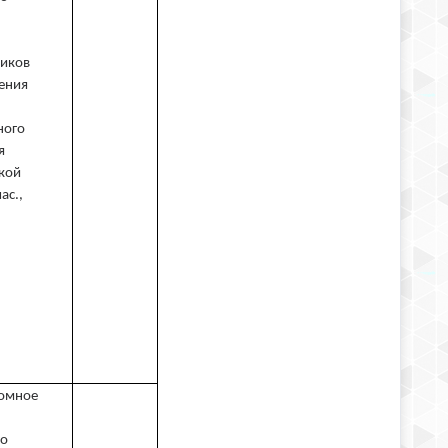
ников
ения
ного
я
ской
ас.,
номное
го