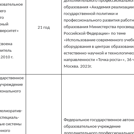
дополнительного профессионально
зовательное
образования «Академия реализации
его
государственной политики и
го
профессионального развития работ
жный
образования Министерства просвещ
21 год
верситет»
Российской Федерации» по теме
«Использование современного учеб
своена
оборудования в центрах образовани
читель
естественно-научной и технологиче
2010 г.
направленности «Точка роста»», 36 ч
Москва. 2023г.
ударственное
 учреждение
ионального
мелиоратив-
 специаль-
Федеральное государственное авто
ые системы
образовательное учреждение
нного
дополнительного профессионально