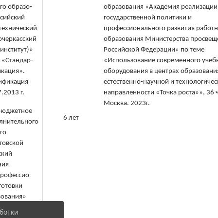
го образо-
образования «Академия реализации
сийский
государственной политики и
технический
профессионального развития работ
очеркасский
образования Министерства просвещ
институт)»
Российской Федерации» по теме
 «Стандар-
«Использование современного учеб
икация».
оборудования в центрах образовани
ификация
естественно-научной и технологиче
.2013 г.
направленности «Точка роста»», 36 ч
Москва. 2023г.
 бюджетное
6 лет
лнительного
го
товской
ский
ния
профессио-
готовки
зования»
я
ботки