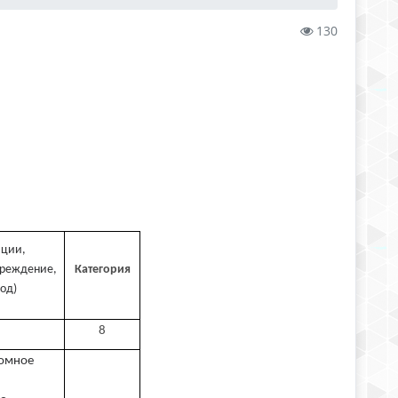
130
ации,
чреждение,
Категория
од)
8
номное