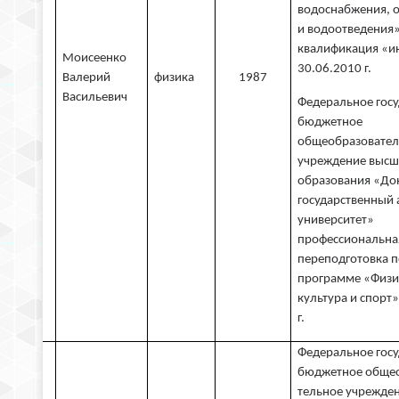
водоснабжения, 
и водоотведения»
квалификация «и
Моисеенко
30.06.2010 г.
2
Валерий
физика
1987
Васильевич
Федеральное гос
бюджетное
общеобразовател
учреждение высш
образования «До
государственный
университет»
профессиональна
переподготовка п
программе «Физи
культура и спорт»
г.
Федеральное гос
бюджетное общео
тельное учрежде