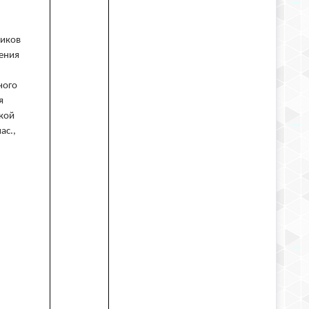
ников
ения
ного
я
ской
ас.,