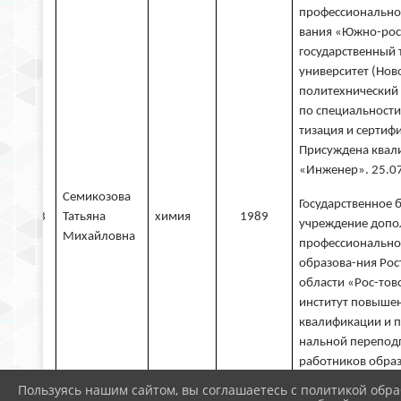
профессионально
вания «Южно-рос
государственный 
университет (Нов
политехнический 
по специальности
тизация и сертиф
Присуждена квал
«Инженер». 25.07
Семикозова
Государственное
3
Татьяна
химия
1989
учреждение допо
Михайловна
профессионально
образова-ния Рос
области «Рос-тов
институт повыше
квалификации и 
нальной перепод
работников обра
профессиональна
Пользуясь нашим сайтом, вы соглашаетесь с политикой обра