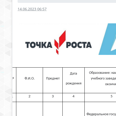
14.06.2023 06:57
Образование: на
Дата
№
Ф.И.О.
Предмет
учебного заведе
рождения
оконч
1
2
3
4
5
Федеральное гос