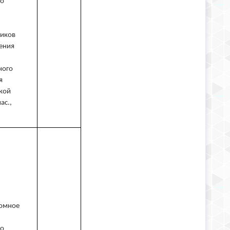
го
ников
ения
ного
я
ской
ас.,
номное
го