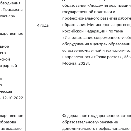
обводнения
образования «Академия реализации
. Присвоена
государственной политики и
нженер».
профессионального развития работ
образования Министерства просвещ
4 года
Российской Федерации» по теме
ударственное
«Использование современного учеб
оборудования в центрах образовани
ьное
естественно-научной и технологиче
его
направленности «Точка роста»», 36 ч
нской
Москва. 2023г.
 аграрный
я
о
ческая
. 12.10.2022
ударственное
Федеральное государственное авто
бразова-
образовательное учреждение
ние высшего
дополнительного профессионально