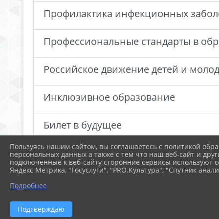
Профилактика инфекционных забо
Профессиональные стандарты в об
Российское движение детей и моло
Инклюзивное образование
Билет в будущее
Пользуясь нашим сайтом, вы соглашаетесь с политикой обра
персональных данных а также с тем что наш веб-сайт и друг
1
2
»
подключенные к веб-сайту сторонние сервисы используют co
Яндекс Метрика, "Госуслуги", "PRO.Культура", "Спутник анали
Подробнее
Подтверждаю