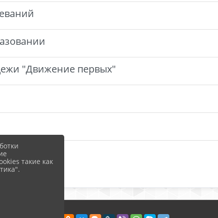
леваний
разовании
дежи "Движение первых"
ботки
ие
okies такие как
тика".