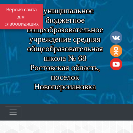
Муниципальное
Версия сайта
для
бюджетное
слабовидящих
общеобразовательное
учреждение средняя
общеобразовательная
школа № 68
Ростовская область,
поселок
Новоперсиановка