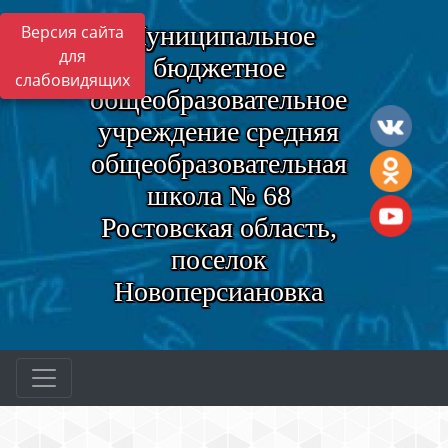
Муниципальное
Версия сайта
для
бюджетное
слабовидящих
общеобразовательное
учреждение средняя
общеобразовательная
школа № 68
Ростовская область,
поселок
Новоперсиановка