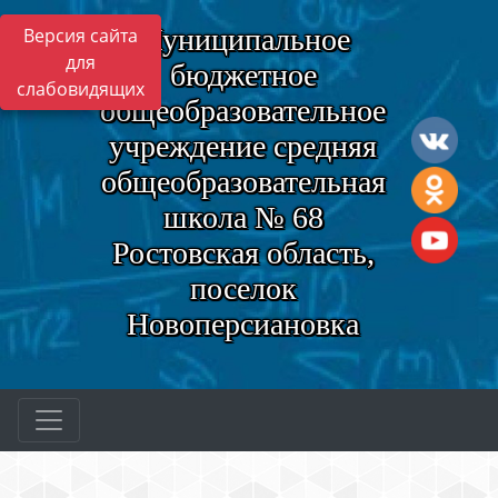
Муниципальное
Версия сайта
для
бюджетное
слабовидящих
общеобразовательное
учреждение средняя
общеобразовательная
школа № 68
Ростовская область,
поселок
Новоперсиановка