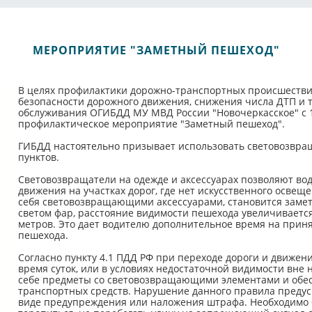
МЕРОПРИЯТИЕ "ЗАМЕТНЫЙ ПЕШЕХОД"
В целях профилактики дорожно-транспортных происшестви
безопасности дорожного движения, снижения числа ДТП и т
обслуживания ОГИБДД МУ МВД России "Новочеркасское" с 1
профилактическое мероприятие "Заметный пешеход".
ГИБДД настоятельно призывает использовать световозвр
пунктов.
Световозвращатели на одежде и аксессуарах позволяют вод
движения на участках дорог, где нет искусственного освещ
себя световозвращающими аксессуарами, становится заме
светом фар, расстояние видимости пешехода увеличивается с
метров. Это дает водителю дополнительное время на прин
пешехода.
Согласно пункту 4.1 ПДД РФ при переходе дороги и движен
время суток, или в условиях недостаточной видимости вне
себе предметы со световозвращающими элементами и обес
транспортных средств. Нарушение данного правила преду
виде предупреждения или наложения штрафа. Необходимо 