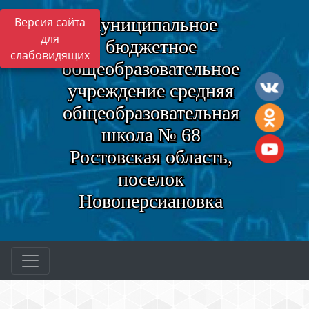
Муниципальное
Версия сайта
для
бюджетное
слабовидящих
общеобразовательное
учреждение средняя
общеобразовательная
школа № 68
Ростовская область,
поселок
Новоперсиановка