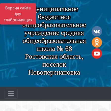
Муниципальное
Версия сайта
для
бюджетное
слабовидящих
общеобразовательное
учреждение средняя
общеобразовательная
школа № 68
Ростовская область,
поселок
Новоперсиановка