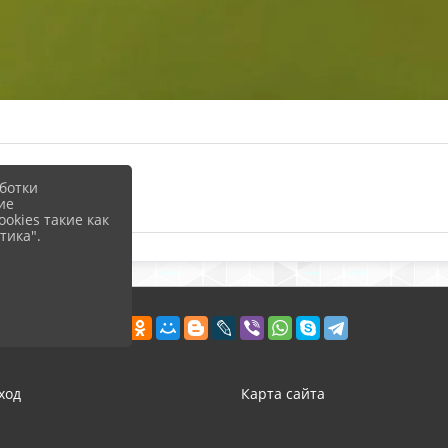
ботки
ие
okies такие как
тика".
ход
Карта сайта