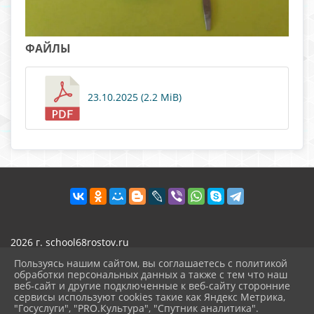
ФАЙЛЫ
23.10.2025 (2.2 MiB)
2026 г. school68rostov.ru
Вход
Пользуясь нашим сайтом, вы соглашаетесь с политикой
Карта сайта
обработки персональных данных а также с тем что наш
Политика обработки персональных данных
веб-сайт и другие подключенные к веб-сайту сторонние
сервисы используют cookies такие как Яндекс Метрика,
Сделано на KubCMS
"Госуслуги", "PRO.Культура", "Спутник аналитика".
^