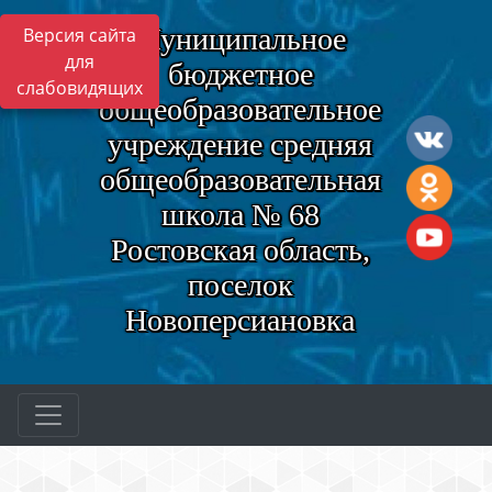
Муниципальное
Версия сайта
для
бюджетное
слабовидящих
общеобразовательное
учреждение средняя
общеобразовательная
школа № 68
Ростовская область,
поселок
Новоперсиановка