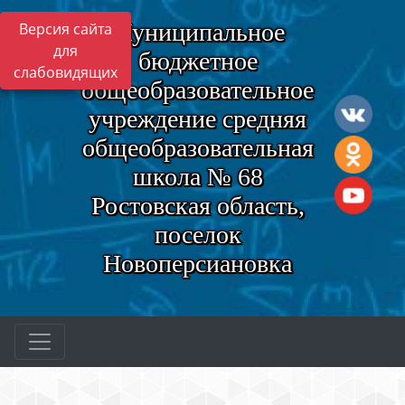
Муниципальное
Версия сайта
для
бюджетное
слабовидящих
общеобразовательное
учреждение средняя
общеобразовательная
школа № 68
Ростовская область,
поселок
Новоперсиановка