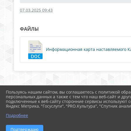
07.03.2025 09:43
ФАЙЛЫ
Информационная карта наставляемого Кам
Пользуясь нашим сайтом, вы соглашаетесь с политикой обра
персональных данных а также с тем что наш веб-сайт и друг
подключенные к веб-сайту сторонние сервисы используют co
Яндекс Метрика, "Госуслуги", "PRO.Культура", "Спутник анали
Подробнее
2026 г. school68rostov.ru
В
Подтверждаю