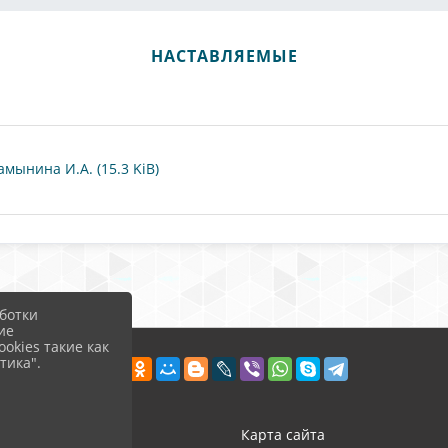
НАСТАВЛЯЕМЫЕ
ынина И.А. (15.3 KiB)
ботки
ие
okies такие как
тика".
ход
Карта сайта