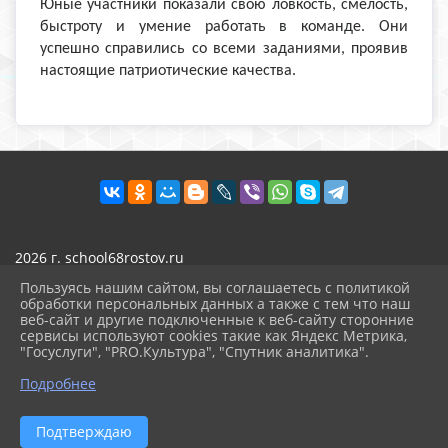
Юные участники показали свою ловкость, смелость,
быстроту и умение работать в команде. Они
успешно справились со всеми заданиями, проявив
настоящие патриотические качества.
2026 г. school68rostov.ru
Вход
Пользуясь нашим сайтом, вы соглашаетесь с политикой
Карта сайта
обработки персональных данных а также с тем что наш
Политика обработки персональных данных
веб-сайт и другие подключенные к веб-сайту сторонние
сервисы используют cookies такие как Яндекс Метрика,
Сделано на KubCMS
"Госуслуги", "PRO.Культура", "Спутник аналитика".
^
Разработка и поддержка
Подробнее
Подтверждаю