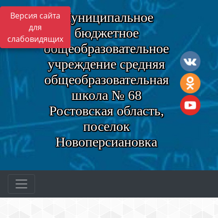
Муниципальное
Версия сайта
для
бюджетное
слабовидящих
общеобразовательное
учреждение средняя
общеобразовательная
школа № 68
Ростовская область,
поселок
Новоперсиановка