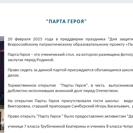
"ПАРТА ГЕРОЯ"
20 февраля 2025 года в преддверии праздника "Дня защ
Всероссийскому патриотическому образовательному проекту «Пар
Парта Героя – это ученический стол, на котором размещена фото
заслугах перед Родиной.
Право сидеть за данной партой присуждается обучающимся школ
делах.
Торжественное открытие "Парты Героя", в честь выпускнико
доблестно исполнивших воинский долг перед Отечеством.
На открытии Парты Героя присутствовали гости школы: веду
Викторовна, старший прапорщик Самбурский Игорь Васильевич, 
Право открыть "Парту Героя " было предоставлено активистам "Д
ученице 7 класса Трубочкиной Екатерины и ученику 8 класса Чупр