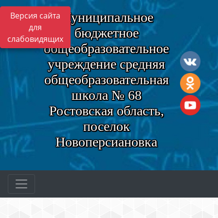
Муниципальное
Версия сайта
для
бюджетное
слабовидящих
общеобразовательное
учреждение средняя
общеобразовательная
школа № 68
Ростовская область,
поселок
Новоперсиановка