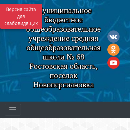
Муниципальное
Версия сайта
для
бюджетное
слабовидящих
общеобразовательное
учреждение средняя
общеобразовательная
школа № 68
Ростовская область,
поселок
Новоперсиановка