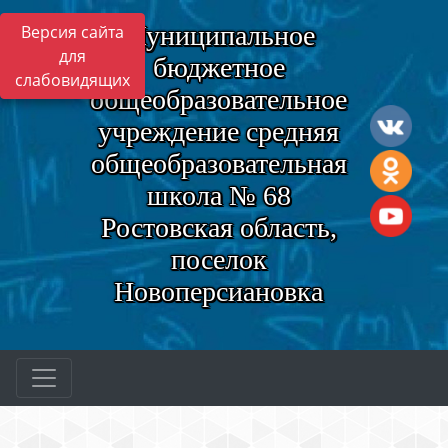
Муниципальное
Версия сайта
для
бюджетное
слабовидящих
общеобразовательное
учреждение средняя
общеобразовательная
школа № 68
Ростовская область,
поселок
Новоперсиановка