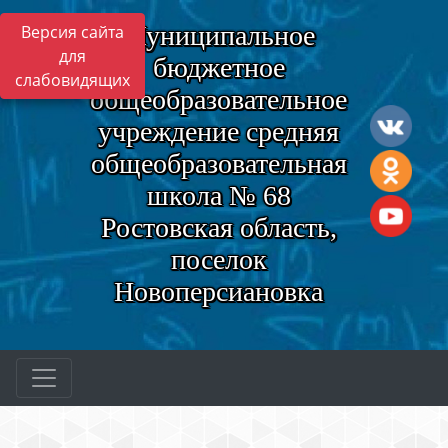
Муниципальное
Версия сайта
для
бюджетное
слабовидящих
общеобразовательное
учреждение средняя
общеобразовательная
школа № 68
Ростовская область,
поселок
Новоперсиановка