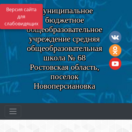
Муниципальное
Версия сайта
для
бюджетное
слабовидящих
общеобразовательное
учреждение средняя
общеобразовательная
школа № 68
Ростовская область,
поселок
Новоперсиановка