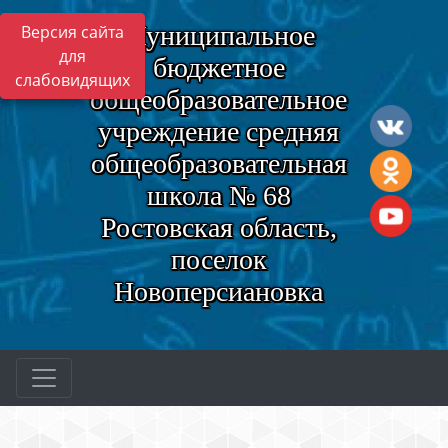
Муниципальное
Версия сайта
для
бюджетное
слабовидящих
общеобразовательное
учреждение средняя
общеобразовательная
школа № 68
Ростовская область,
поселок
Новоперсиановка