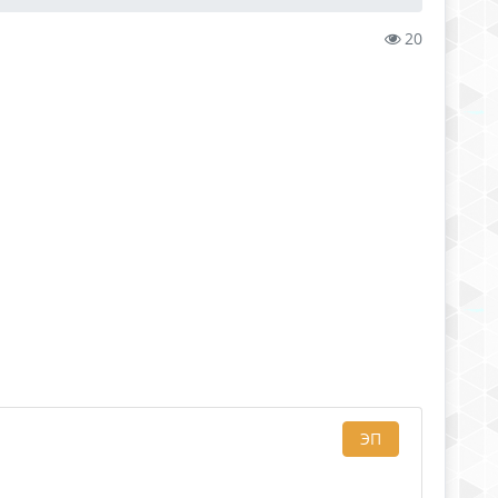
20
ЭП