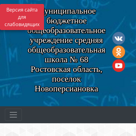
Муниципальное
Версия сайта
для
бюджетное
слабовидящих
общеобразовательное
учреждение средняя
общеобразовательная
школа № 68
Ростовская область,
поселок
Новоперсиановка