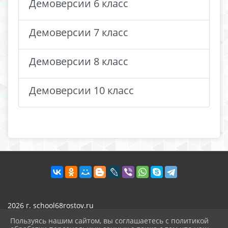
Демоверсии 6 класс
Демоверсии 7 класс
Демоверсии 8 класс
Демоверсии 10 класс
2026 г. school68rostov.ru
Вход
Пользуясь нашим сайтом, вы соглашаетесь с политикой
Карта сайта