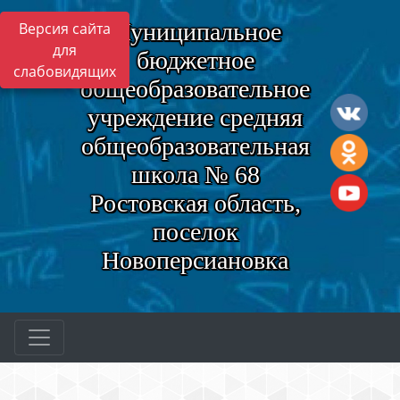
Муниципальное
Версия сайта
для
бюджетное
слабовидящих
общеобразовательное
учреждение средняя
общеобразовательная
школа № 68
Ростовская область,
поселок
Новоперсиановка